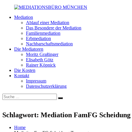
Zum
Inhalt
Mediation
springen
MEDIATIONSBÜRO
Scheidung
Ablauf einer Mediation
MÜNCHEN
|
Das Besondere der Mediation
Familie
Familienmediation
|
Erbmediation
Wirtschaft
Nachbarschaftsmediation
|
Die Mediatoren
Erben
Moritz Graßinger
|
Elisabeth Götz
Nachbarn
Rainer Köpnick
Die Kosten
Kontakt
Impressum
Datenschutzerklärung
Suche
Suchen
nach:
Schlagwort:
Mediation FamFG Scheidung
Home