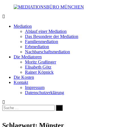
Zum
Inhalt
springen
MEDIATIONSBÜRO
Scheidung
MÜNCHEN
|
Mediation
Familie
Ablauf einer Mediation
|
Das Besondere der Mediation
Wirtschaft
Familienmediation
|
Erbmediation
Erben
Nachbarschaftsmediation
|
Die Mediatoren
Nachbarn
Moritz Graßinger
Elisabeth Götz
Rainer Köpnick
Die Kosten
Kontakt
Impressum
Datenschutzerklärung
Suche
Suchen
nach:
Schlagwort:
Münster