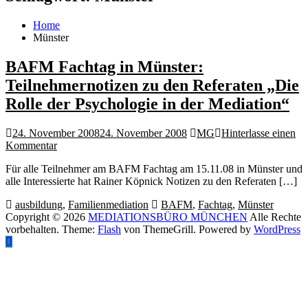
Home
Münster
BAFM Fachtag in Münster:
Teilnehmernotizen zu den Referaten „Die
Rolle der Psychologie in der Mediation“
24. November 2008
24. November 2008
MG
Hinterlasse einen
auf
Kommentar
BAFM
Für alle Teilnehmer am BAFM Fachtag am 15.11.08 in Münster und
Fachtag
alle Interessierte hat Rainer Köpnick Notizen zu den Referaten […]
in
Münster:
ausbildung
,
Familienmediation
BAFM
,
Fachtag
,
Münster
Teilnehmernotizen
Copyright © 2026
MEDIATIONSBÜRO MÜNCHEN
Alle Rechte
zu
vorbehalten. Theme:
Flash
von ThemeGrill. Powered by
WordPress
den
Referaten
„Die
Rolle
der
Psychologie
in