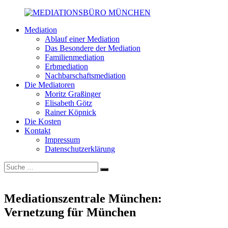
Zum
Inhalt
Mediation
springen
MEDIATIONSBÜRO
Scheidung
Ablauf einer Mediation
MÜNCHEN
|
Das Besondere der Mediation
Familie
Familienmediation
|
Erbmediation
Wirtschaft
Nachbarschaftsmediation
|
Die Mediatoren
Erben
Moritz Graßinger
|
Elisabeth Götz
Nachbarn
Rainer Köpnick
Die Kosten
Kontakt
Impressum
Datenschutzerklärung
Suche
Suchen
nach:
Mediationszentrale München:
Vernetzung für München