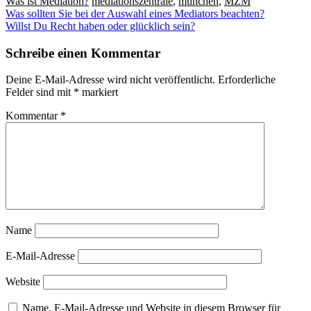
Was ist Mediation?
mediationszentrale
,
münchen
,
MZM
Beitragsnavigation
Was sollten Sie bei der Auswahl eines Mediators beachten?
Willst Du Recht haben oder glücklich sein?
Schreibe einen Kommentar
Deine E-Mail-Adresse wird nicht veröffentlicht.
Erforderliche
Felder sind mit
*
markiert
Kommentar
*
Name
E-Mail-Adresse
Website
Name, E-Mail-Adresse und Website in diesem Browser für